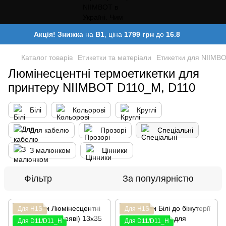
Акція! Знижка
на
B1
, ціна
1799 грн
до
16.8
Каталог товарів
Етикетки та матеріали
Етикетки для NIIMB
Люмінесцентні термоетикетки для
принтеру NIIMBOT D110_M, D110
Білі
Кольорові
Круглі
Для кабелю
Прозорі
Спеціальні
З малюнком
Цінники
Фільтр
За популярністю
Для H1S
Для H1S
Для D11/D11_H
Для D11/D11_H