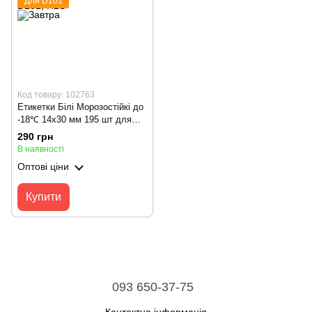
Для D101
Код товару: 102763
Етикетки Білі Морозостійкі до
-18℃ 14х30 мм 195 шт для
NIIMBOT D110/D110_M,
290 грн
D11/D11_H, D101, H1S
В наявності
Оптові ціни
Купити
093 650-37-75