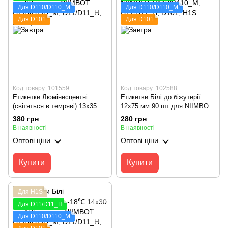
Для D110/D110_M
Для D110/D110_M
Для D101
Для D101
Код товару: 101559
Код товару: 102588
Етикетки Люмінесцентні
Етикетки Білі до біжутерії
(світяться в темряві) 13х35
12x75 мм 90 шт для NIIMBOT
мм 90 шт для NIIMBOT
D110/D110_M, D11/D11_H,
380 грн
280 грн
D110/D110_M, D11/D11_H,
D101, H1S
В наявності
В наявності
D101, H1S
Оптові ціни
Оптові ціни
Купити
Купити
Для H1S
Для D11/D11_H
Для D110/D110_M