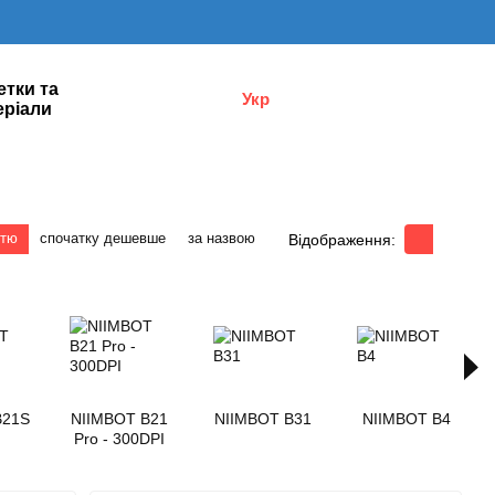
етки та
Укр
еріали
стю
спочатку дешевше
за назвою
Відображення:
B21S
NIIMBOT B21
NIIMBOT B31
NIIMBOT B4
Pro - 300DPI