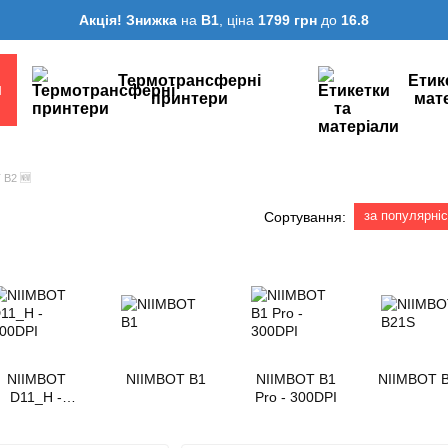
Акція! Знижка
на
B1
, ціна
1799 грн
до
16.8
Термотрансферні
Етик
и
принтери
мат
 B2 🆕
за популярні
Сортування:
NIIMBOT
NIIMBOT B1
NIIMBOT B1
NIIMBOT 
D11_H -
Pro - 300DPI
300DPI