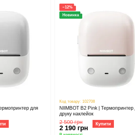
−12%
Новинка
Код товару: 102708
Термопринтер для
NIIMBOT B2 Pink | Термопринтер
друку наклейок
2 500 грн
ити
Купити
2 190 грн
В наявності