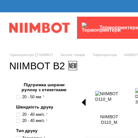
Перейти до основного контенту
Термопринтер
Термопринтери ⭕ NIIMBOT
Каталог товарів
Термопринтери
NIIMBOT
NIIMBOT B2 🆕
Підтримка ширини
рулону з етикетками
20 - 50 мм
3
Швидкість друку
20 - 40 мм/с
2
NIIMBOT
20 - 40 мм/с
1
D110_M
Тип друку
3