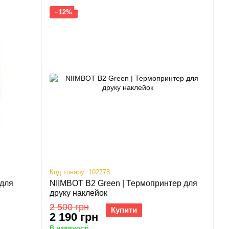
−12%
Код товару: 102778
 для
NIIMBOT B2 Green | Термопринтер для
друку наклейок
2 500 грн
Купити
2 190 грн
В наявності