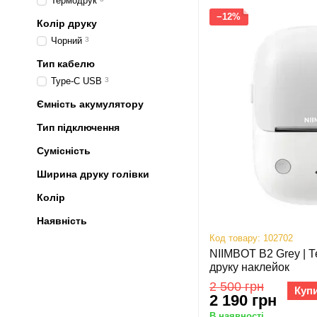
Термодрук
−12%
Колір друку
Чорний
3
Тип кабелю
Type-C USB
3
Ємність акумулятору
Тип підключення
Сумісність
Ширина друку голівки
Колір
Наявність
Код товару: 102702
NIIMBOT B2 Grey | 
друку наклейок
2 500 грн
Куп
2 190 грн
В наявності