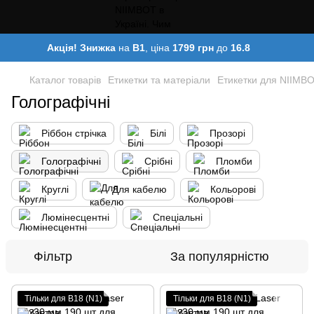
Акція! Знижка
на
B1
, ціна
1799 грн
до
16.8
Каталог товарів
Етикетки та матеріали
Етикетки для NIIMBO
Голографічні
Ріббон стрічка
Білі
Прозорі
Голографічні
Срібні
Пломби
Круглі
Для кабелю
Кольорові
Люмінесцентні
Спеціальні
Фільтр
За популярністю
Тільки для B18 (N1)
Тільки для B18 (N1)