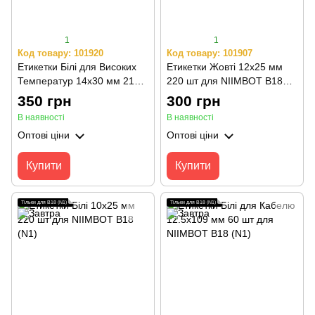
1
1
Код товару: 101920
Код товару: 101907
Етикетки Білі для Високих
Етикетки Жовті 12х25 мм
Температур 14х30 мм 210
220 шт для NIIMBOT B18
шт для NIIMBOT B18 (N1)
(N1)
350 грн
300 грн
В наявності
В наявності
Оптові ціни
Оптові ціни
Купити
Купити
Тільки для B18 (N1)
Тільки для B18 (N1)