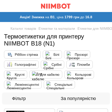
Акція! Знижка
на
B1
, ціна
1799 грн
до
16.8
Каталог товарів
Етикетки та матеріали
Етикетки для NIIMBO
Термоетикетки для принтеру
NIIMBOT B18 (N1)
Ріббон стрічка
Білі
Прозорі
Голографічні
Срібні
Пломби
Круглі
Для кабелю
Кольорові
Люмінесцентні
Спеціальні
Фільтр
За популярністю