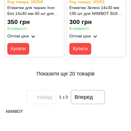
Код товару: 101918
Код товару: 101911
Етикетки для тканин Iron
Етикетки Зелені 14х30 мм
Білі 14х40 мм 60 шт для
190 шт для NIIMBOT B18
NIIMBOT B18 (N1)
(N1)
350 грн
300 грн
В наявності
В наявності
Оптові ціни
Оптові ціни
Купити
Купити
Показати ще 20 товарів
Назад
Вперед
1
з 3
NIIMBOT