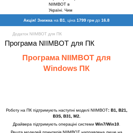
Акція! Знижка
на
B1
, ціна
1799 грн
до
16.8
Додаток NIIMBOT для ПК
Програма NIIMBOT для ПК
Програма NIIMBOT для
Windows ПК
Роботу на ПК підтримують наступні моделі NIIMBOT
: B1, B21,
B3S, B31, M2.
Драйвера підтримують операціні системи
Win7/Win10
.
Решта моделей принтерів NIIMBOT направлена лише на