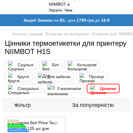
Акція! Знижка
на
B1
, ціна
1799 грн
до
16.8
Каталог товарів
Етикетки та матеріали
Етикетки для NIIMB
Цінники термоетикетки для принтеру
NIIMBOT H1S
Суцільні
Білі
Кольорові
Круглі
Для кабелю
Прозорі
Спеціальні
З малюнком
Цінники
Фільтр
За популярністю
Для H1S
Для D11/D11_H
Для D110/D110_M