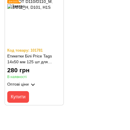
Для D101
Код товару: 101781
Етикетки Білі Price Tags
14х50 мм 125 шт для
NIIMBOT D110/D110_M,
280 грн
D11/D11_H, D101, H1S
В наявності
Оптові ціни
Купити