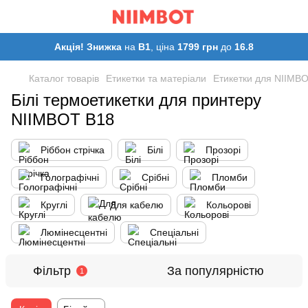
Акція! Знижка
на
B1
, ціна
1799 грн
до
16.8
Каталог товарів
Етикетки та матеріали
Етикетки для NIIMBO
Білі термоетикетки для принтеру
NIIMBOT B18
Ріббон стрічка
Білі
Прозорі
Голографічні
Срібні
Пломби
Круглі
Для кабелю
Кольорові
Люмінесцентні
Спеціальні
Фільтр
За популярністю
1