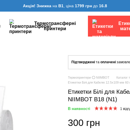
Акція! Знижка
на
B1
, ціна
1799 грн
до
16.8
Термотрансферні
Етик
и
принтери
мат
Підтверджені
та
оплачені
замовле
Термопринтери ⭕ NIIMBOT
Каталог 
Етикетки Білі для Кабелю 12.5х109 мм 60
Етикетки Білі для Каб
NIIMBOT B18 (N1)
В наявності
1 відг
300 грн