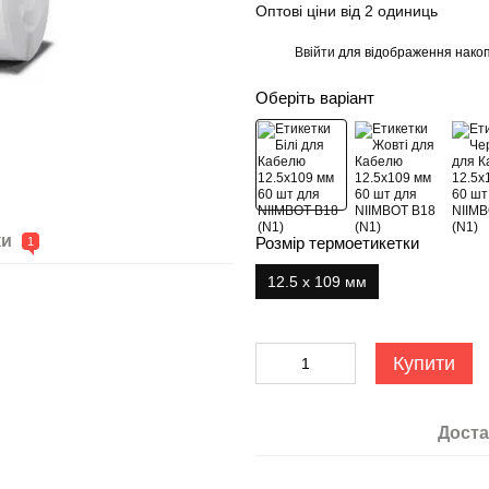
Оптові ціни від 2 одиниць
Ввійти
для відображення накоп
%
Оберіть варіант
ки
Розмір термоетикетки
1
12.5 х 109 мм
Купити
Доста