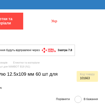
етки та
Укр
еріали
ння будуть відправлені через
Завтра 7.8
товарів
Етикетки та матеріали
 шт для NIIMBOT B18 (N1)
елю 12.5х109 мм 60 шт для
Код товару
101663
ук
Порівняти
В бажання