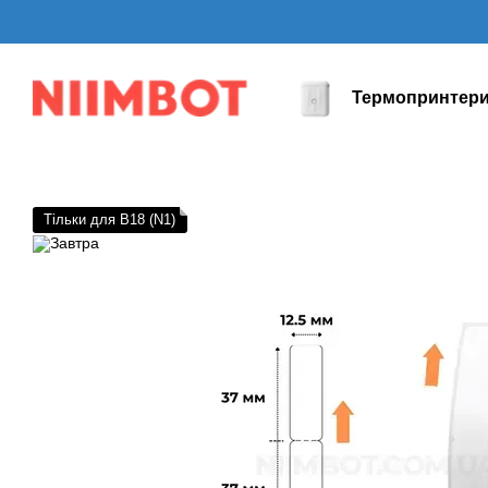
Перейти до основного контенту
Термопринтер
Тільки для B18 (N1)