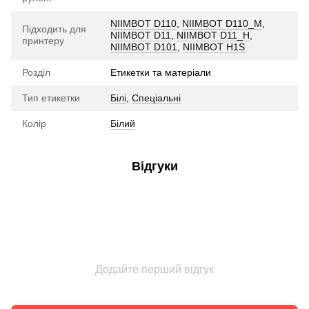
NIIMBOT D110
,
NIIMBOT D110_M
,
Підходить для
NIIMBOT D11
,
NIIMBOT D11_H
,
принтеру
NIIMBOT D101
,
NIIMBOT H1S
Розділ
Етикетки та матеріали
Тип етикетки
Білі
,
Спеціальні
Колір
Білий
Відгуки
Додайте перший відгук