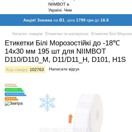
Акція! Знижка
на
B1
, ціна
1799 грн
до
16.8
Каталог товарів
Етикетки та матеріали
Етикетки Білі Мороз
Етикетки Білі Морозостійкі до -18℃
14х30 мм 195 шт для NIIMBOT
D110/D110_M, D11/D11_H, D101, H1S
Написати відгук
Код товару:
102763
Для H1S
Для D11/D11_H
Для D110/D110_M
Для D101