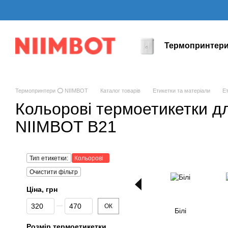
Перейти до основного контенту
Термопринтер
Термопринтери ⭕ NIIMBOT
Каталог товарів
Етикетки та матеріали
Е
Кольорові термоетикетки д
NIIMBOT B21
Тип етикетки:
Кольорові
Очистити фільтр
Ціна, грн
Від Ціна, грн
До Ціна, грн
ОК
Білі
Розмір термоетикетки