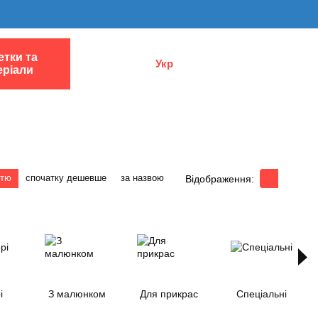
етки та
Укр
еріали
стю
спочатку дешевше
за назвою
Відображення:
і
З малюнком
Для прикрас
Спеціальні