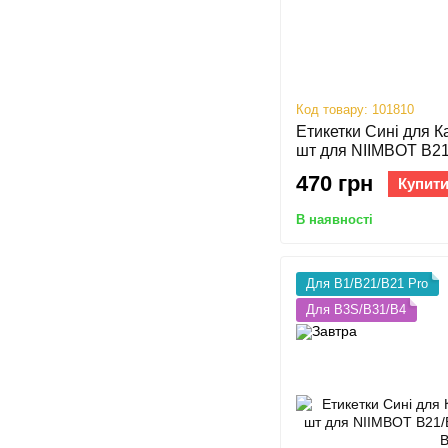
Код товару: 101810
Етикетки Сині для 
шт для NIIMBOT В21/
B1, B4
470 грн
Купит
В наявності
Для B1/B21/B21 Pro
Для B3S/B31/B4