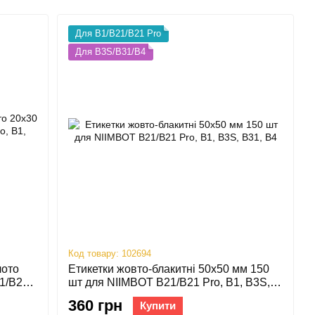
Для B1/B21/B21 Pro
Для B3S/B31/B4
Код товару: 102694
лото
Етикетки жовто-блакитні 50х50 мм 150
1/B21
шт для NIIMBOT B21/B21 Pro, B1, B3S,
B31, B4
360 грн
Купити