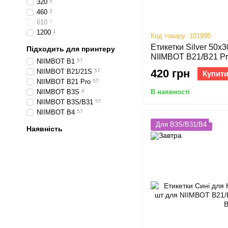
320
5
460
2
610
0
1200
1
Код товару: 101995
Етикетки Silver 50х
Підходить для принтеру
NIIMBOT B21/B21 Pro
NIIMBOT B1
57
420 грн
NIIMBOT B21/21S
57
Купит
NIIMBOT B21 Pro
57
В наявності
NIIMBOT B3S
6
NIIMBOT B3S/B31
57
NIIMBOT B4
57
Для B3S/B31/B4
Наявність