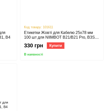
Код товару: 101611
для
Етикетки Жовті для Кабелю 25х78 мм
31, B4
100 шт для NIIMBOT В21/B21 Pro, B3S,
B31, B1, B4
330 грн
Купити
В наявності