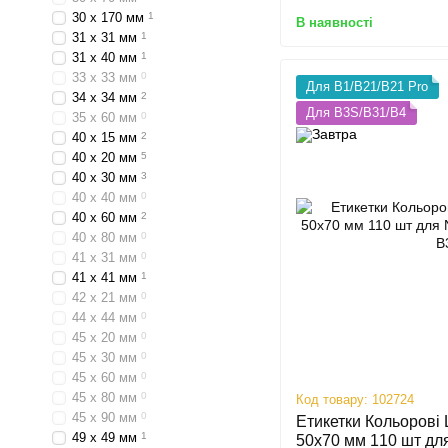
30 х 170 мм
1
В наявності
31 х 31 мм
1
31 х 40 мм
1
33 х 33 мм
0
Для B1/B21/B21 Pro
34 х 34 мм
2
Для B3S/B31/B4
35 х 60 мм
0
40 х 15 мм
2
40 х 20 мм
5
40 х 30 мм
3
40 х 40 мм
0
40 х 60 мм
2
40 х 80 мм
0
41 х 31 мм
0
41 х 41 мм
1
42 х 21 мм
0
44 х 44 мм
0
45 х 20 мм
0
45 х 30 мм
0
45 х 60 мм
0
45 х 80 мм
0
Код товару: 102724
45 х 90 мм
0
Етикетки Кольорові 
49 х 49 мм
1
50х70 мм 110 шт дл