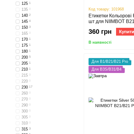
125
1
Код товару: 101968
135
0
140
2
Етикетки Кольорові 
шт для NIIMBOT B21/
145
4
B31, B4
150
3
360 грн
Купит
165
0
170
1
В наявності
175
1
180
1
200
5
Для B1/B21/B21 Pro
205
1
Для B3S/B31/B4
210
1
215
0
220
0
230
17
260
0
270
0
290
0
300
0
305
0
310
0
315
3