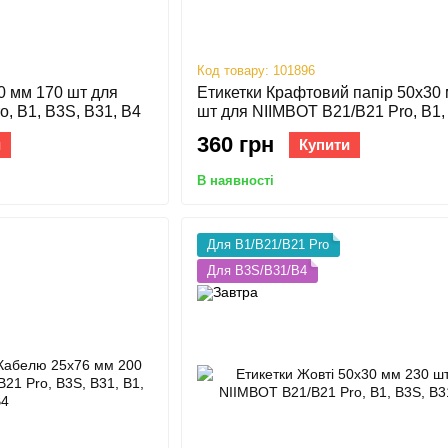
Код товару: 101896
30 мм 170 шт для
Етикетки Крафтовий папір 50х30
, B1, B3S, B31, B4
шт для NIIMBOT B21/B21 Pro, B1,
B31, B4
360 грн
и
Купити
В наявності
Для B1/B21/B21 Pro
Для B3S/B31/B4