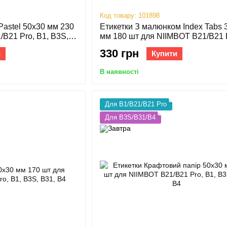
Код товару: 101898
Pastel 50х30 мм 230
Етикетки З малюнком Index Tabs 
B21 Pro, B1, B3S,
мм 180 шт для NIIMBOT B21/B21 
B1, B3S, B31, B4
330 грн
и
Купити
В наявності
Для B1/B21/B21 Pro
Для B3S/B31/B4