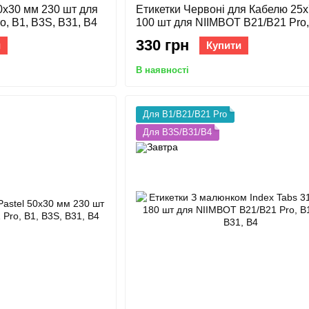
0х30 мм 230 шт для
Етикетки Червоні для Кабелю 25
, B1, B3S, B31, B4
100 шт для NIIMBOT В21/B21 Pro,
B31, B1, B4
330 грн
и
Купити
В наявності
Для B1/B21/B21 Pro
Для B3S/B31/B4