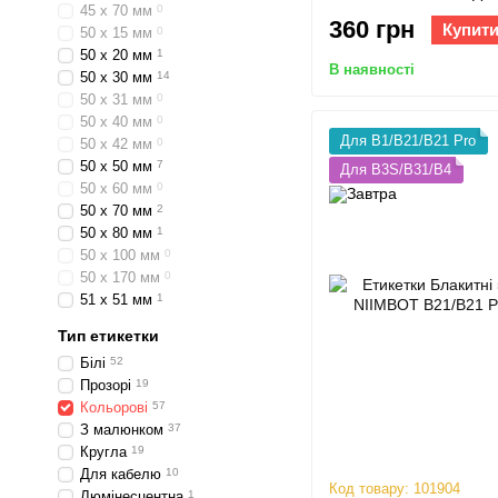
45 х 70 мм
0
B1, B31
360 грн
Купит
50 х 15 мм
0
50 х 20 мм
1
В наявності
50 х 30 мм
14
50 х 31 мм
0
50 х 40 мм
0
Для B1/B21/B21 Pro
50 х 42 мм
0
50 х 50 мм
7
Для B3S/B31/B4
50 х 60 мм
0
50 х 70 мм
2
50 х 80 мм
1
50 х 100 мм
0
50 х 170 мм
0
51 х 51 мм
1
Тип етикетки
Білі
52
Прозорі
19
Кольорові
57
З малюнком
37
Кругла
19
Для кабелю
10
Код товару: 101904
Люмінесцентна
1