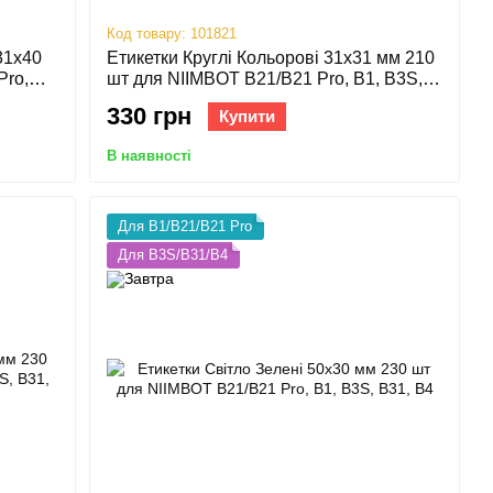
Код товару: 101821
31х40
Етикетки Круглі Кольорові 31х31 мм 210
Pro,
шт для NIIMBOT B21/B21 Pro, B1, B3S,
B31, B4
330 грн
Купити
В наявності
Для B1/B21/B21 Pro
Для B3S/B31/B4