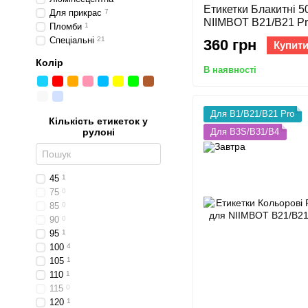
Етикетки Блакитні 5
Для прикрас
7
NIIMBOT B21/B21 Pro
Пломби
1
Спеціальні
21
360 грн
Купит
Колір
В наявності
Для B1/B21/B21 Pro
Кількість етикеток у
рулоні
Для B3S/B31/B4
45
1
75
0
85
0
90
0
95
1
100
4
105
1
110
1
115
0
120
1