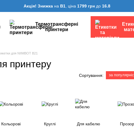
Акція! Знижка
на
B1
, ціна
1799 грн
до
16.8
Термотрансферні
Етик
и
принтери
мат
тикетки для NIIMBOT B21
ля принтеру
за популярні
Сортування:
Кольорові
Круглі
Для кабелю
Прозор