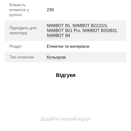
Кількість
етикеток у
230
рулоні
NIIMBOT B1
,
NIIMBOT B21/21S
,
Підходить для
NIIMBOT B21 Pro
,
NIIMBOT B3S/B31
,
принтеру
NIIMBOT B4
Розділ
Етикетки та матеріали
Тип етикетки
Кольорові
Відгуки
Додайте перший відгук