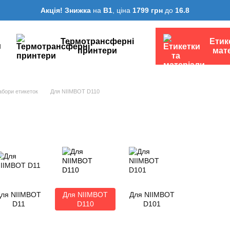
Акція! Знижка
на
B1
, ціна
1799 грн
до
16.8
Термотрансферні
Етик
и
принтери
мат
абори етикеток
Для NIIMBOT D110
ля NIIMBOT
Для NIIMBOT
Для NIIMBOT
D11
D110
D101