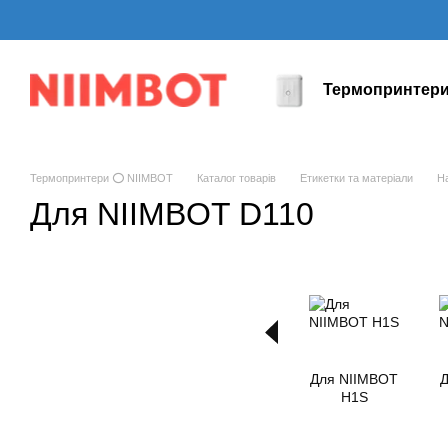
Перейти до основного контенту
Термопринтер
Термопринтери ⭕ NIIMBOT
Каталог товарів
Етикетки та матеріали
Н
Для NIIMBOT D110
Для NIIMBOT
Д
H1S