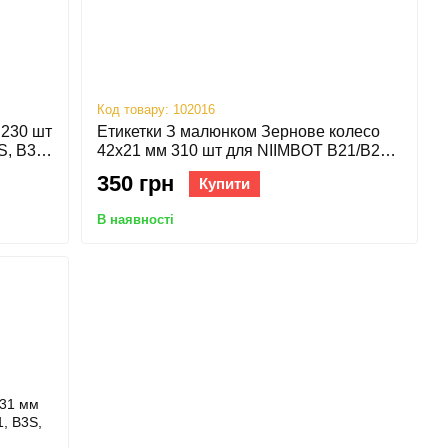
Код товару: 102016
 230 шт
Етикетки З малюнком Зернове колесо
S, B31,
42х21 мм 310 шт для NIIMBOT B21/B21
Pro, B1, B3S, B31, B4
350 грн
Купити
В наявності