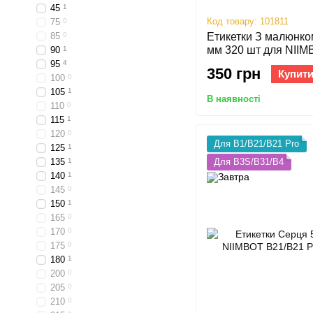
45
1
Код товару: 101811
75
0
85
0
Етикетки З малюнк
мм 320 шт для NIIM
90
1
B1, B3S, B31, B4
95
4
350 грн
Купит
100
0
105
1
В наявності
110
0
115
1
120
0
Для B1/B21/B21 Pro
125
1
Для B3S/B31/B4
135
1
140
1
145
0
150
1
165
0
170
0
175
0
180
1
200
0
205
0
210
0