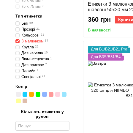
75 х 40 мм
Етикетки З малюнко
75 х 75 мм
0
шаблоні 50х30 мм 2
B21/B21 Pro, B1, B3
Тип етикетки
360 грн
Купит
Білі
59
Прозорі
21
В наявності
Кольорові
61
З малюнком
37
Кругла
22
Для B1/B21/B21 Pro
Для кабелю
10
Для B3S/B31/B4
Люмінесцентна
1
Для прикрас
7
Пломби
1
Спеціальні
21
Колір
Кількість етикеток у
рулоні