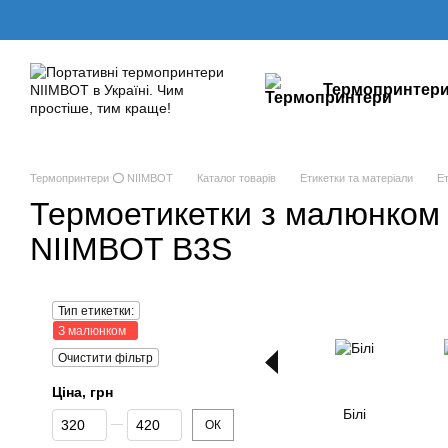
Перейти до основного контенту
Термопринтер
Термопринтери ⭕ NIIMBOT
Каталог товарів
Етикетки та матеріали
Е
Термоетикетки з малюнком
NIIMBOT B3S
Тип етикетки:
З малюнком
Очистити фільтр
Ціна, грн
Білі
Від Ціна, грн
До Ціна, грн
ОК