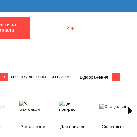
етки та
Укр
еріали
стю
спочатку дешевше
за назвою
Відображення:
і
З малюнком
Для прикрас
Спеціальні