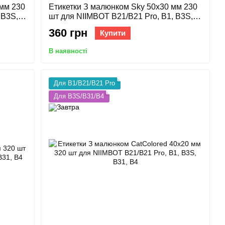
 мм 230
Етикетки З малюнком Sky 50х30 мм 230
 B3S,
шт для NIIMBOT B21/B21 Pro, B1, B3S,
B31, B4
360 грн
Купити
В наявності
Для B1/B21/B21 Pro
Для B3S/B31/B4