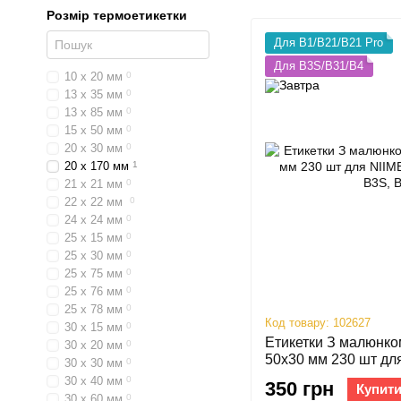
Розмір термоетикетки
Для B1/B21/B21 Pro
Для B3S/B31/B4
10 х 20 мм
0
13 х 35 мм
0
13 х 85 мм
0
15 х 50 мм
0
20 х 30 мм
0
20 х 170 мм
1
21 х 21 мм
0
22 х 22 мм
0
24 х 24 мм
0
25 х 15 мм
0
25 х 30 мм
0
25 х 75 мм
0
25 х 76 мм
0
25 х 78 мм
0
Код товару: 102627
30 х 15 мм
0
Етикетки З малюнко
30 х 20 мм
0
50х30 мм 230 шт дл
30 х 30 мм
0
Pro, B1, B3S, B31, B
30 х 40 мм
0
350 грн
Купит
30 х 60 мм
0