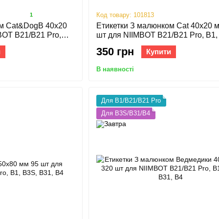
Код товару: 101813
1
ом Cat&DogB 40х20
Етикетки З малюнком Cat 40х20 
BOT B21/B21 Pro,
шт для NIIMBOT B21/B21 Pro, B1,
B31, B4
350 грн
и
Купити
В наявності
Для B1/B21/B21 Pro
Для B3S/B31/B4