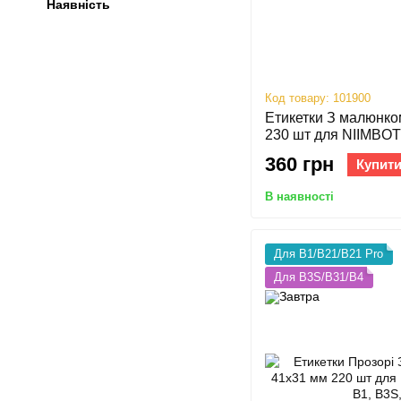
Наявність
Код товару: 101900
Етикетки З малюнко
230 шт для NIIMBOT 
B3S, B31, B4
360 грн
Купит
В наявності
Для B1/B21/B21 Pro
Для B3S/B31/B4