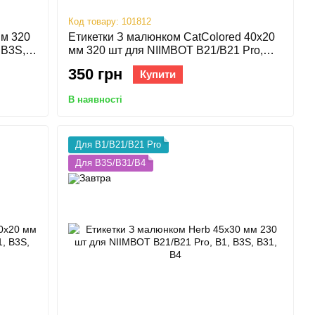
Код товару: 101812
мм 320
Етикетки З малюнком CatColored 40х20
 B3S,
мм 320 шт для NIIMBOT B21/B21 Pro,
B1, B3S, B31, B4
350 грн
Купити
В наявності
Для B1/B21/B21 Pro
Для B3S/B31/B4