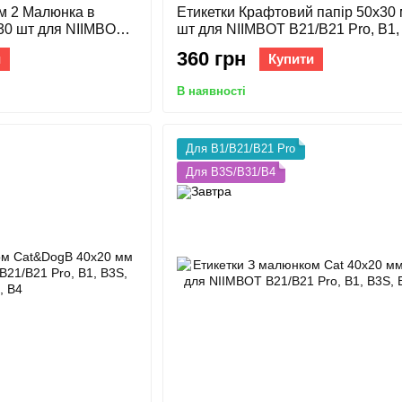
м 2 Малюнка в
Етикетки Крафтовий папір 50х30
30 шт для NIIMBOT
шт для NIIMBOT B21/B21 Pro, B1,
S, B31, B4
B31, B4
360 грн
и
Купити
В наявності
Для B1/B21/B21 Pro
Для B3S/B31/B4