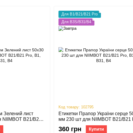
Для B1/B21/B21 Pro
Для B3S/B31/B4
Код товару: 102795
м Зелений лист
Етикетки Прапор України серце 5
я NIIMBOT B21/B21
мм 230 шт для NIIMBOT B21/B21 
4
B1, B3S, B31, B4
360 грн
и
Купити