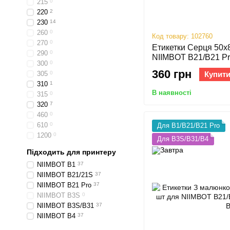
215
0
220
2
230
14
260
0
Код товару: 102760
270
0
Етикетки Серця 50х
290
0
NIIMBOT B21/B21 Pro
300
0
360 грн
Купит
305
0
310
1
В наявності
315
0
320
7
460
0
610
0
Для B1/B21/B21 Pro
1200
0
Для B3S/B31/B4
Підходить для принтеру
NIIMBOT B1
37
NIIMBOT B21/21S
37
NIIMBOT B21 Pro
37
NIIMBOT B3S
0
NIIMBOT B3S/B31
37
NIIMBOT B4
37