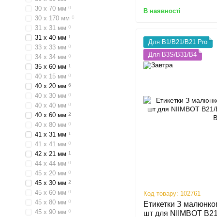
30 х 70 мм
0
В наявності
30 х 170 мм
0
31 х 31 мм
0
31 х 40 мм
1
Для B1/B21/B21 Pro
33 х 33 мм
0
Для B3S/B31/B4
34 х 34 мм
0
35 х 60 мм
1
40 х 15 мм
0
40 х 20 мм
6
40 х 30 мм
0
40 х 40 мм
0
40 х 60 мм
2
40 х 80 мм
0
41 х 31 мм
1
41 х 41 мм
0
42 х 21 мм
1
44 х 44 мм
0
45 х 20 мм
0
45 х 30 мм
2
45 х 60 мм
0
Код товару: 102761
45 х 80 мм
0
Етикетки З малюнко
45 х 90 мм
0
шт для NIIMBOT B21/