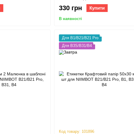
B1, B3S, B31, B4
330 грн
и
Купити
В наявності
Для B1/B21/B21 Pro
Для B3S/B31/B4
Код товару: 101896