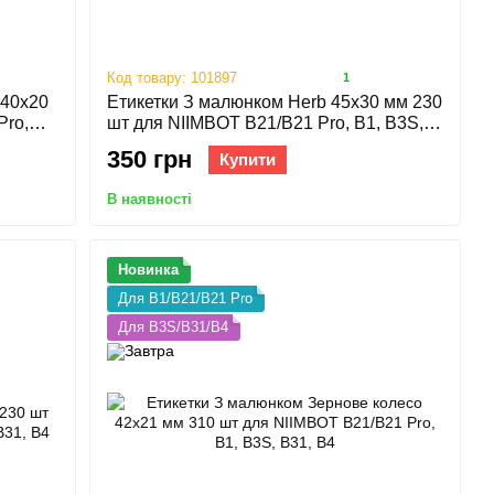
Код товару: 101897
1
 40х20
Етикетки З малюнком Herb 45х30 мм 230
Pro,
шт для NIIMBOT B21/B21 Pro, B1, B3S,
B31, B4
350 грн
Купити
В наявності
Новинка
Для B1/B21/B21 Pro
Для B3S/B31/B4