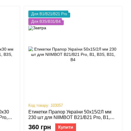
Для B1/B21/B21 Pro
Для B3S/B31/B4
Код товару: 103057
0х30
Етикетки Прапор України 50х15/2Л мм
Pro,
230 шт для NIIMBOT B21/B21 Pro, B1,
B3S, B31, B4
360 грн
Купити