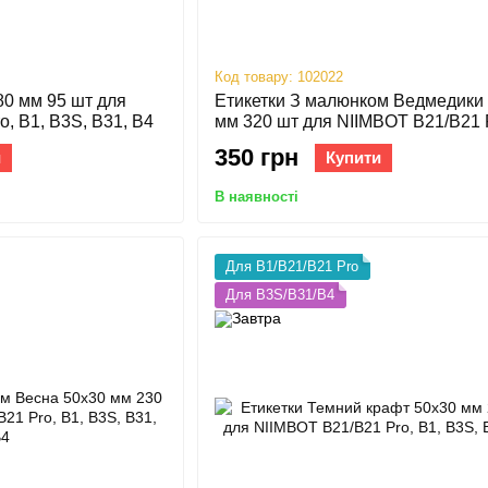
Код товару: 102022
80 мм 95 шт для
Етикетки З малюнком Ведмедики
, B1, B3S, B31, B4
мм 320 шт для NIIMBOT B21/B21 
B1, B3S, B31, B4
350 грн
и
Купити
В наявності
Для B1/B21/B21 Pro
Для B3S/B31/B4