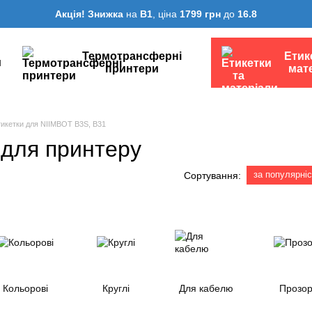
Акція! Знижка
на
B1
, ціна
1799 грн
до
16.8
Термотрансферні
Етик
и
принтери
мат
тикетки для NIIMBOT B3S, B31
 для принтеру
за популярні
Сортування:
Кольорові
Круглі
Для кабелю
Прозор