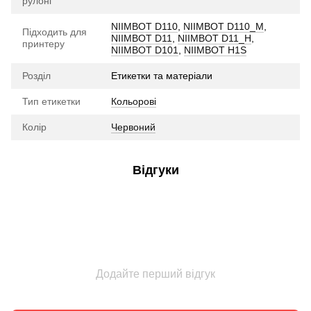
рулоні
NIIMBOT D110
,
NIIMBOT D110_M
,
Підходить для
NIIMBOT D11
,
NIIMBOT D11_H
,
принтеру
NIIMBOT D101
,
NIIMBOT H1S
Розділ
Етикетки та матеріали
Тип етикетки
Кольорові
Колір
Червоний
Відгуки
Додайте перший відгук