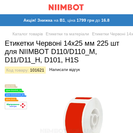
Акція! Знижка
на
B1
, ціна
1799 грн
до
16.8
Каталог товарів
Етикетки та матеріали
Етикетки Червоні 1
Етикетки Червоні 14х25 мм 225 шт
для NIIMBOT D110/D110_M,
D11/D11_H, D101, H1S
Написати відгук
Код товару:
101621
Для H1S
Для D11/D11_H
Для D110/D110_M
Для D101