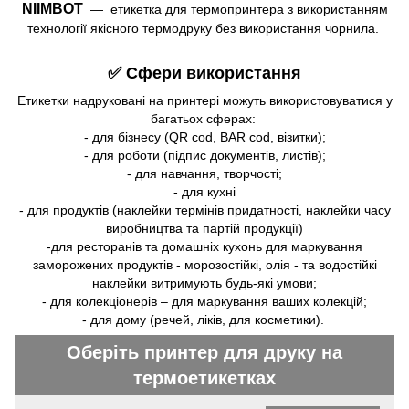
NIIMBOT
—
етикетка для термопринтера з використанням
технології якісного термодруку без використання чорнила.
✅ Cфери використання
Етикетки надруковані на принтері можуть використовуватися у
багатьох сферах:
- для бізнесу (QR cod, BAR cod, візитки);
- для роботи (підпис документів, листів);
- для навчання, творчості;
- для кухні
- для продуктів
(наклейки термінів придатності, наклейки часу
виробництва та партій продукції)
-для ресторанів та домашніх кухонь для маркування
заморожених продуктів - морозостійкі, олія - ​​та водостійкі
наклейки витримують будь-які умови;
- для колекціонерів – для маркування ваших колекцій;
- для дому (речей, ліків, для косметики).
Оберіть принтер для друку на
термоетикетках