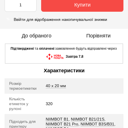
Купити
Ввійти
для відображення накопичувальної знижки
%
До обраного
Порівняти
Підтверджені
та
оплачені
замовлення будуть відправлені через
Завтра 7.8
Характеристики
Розмір
40 х 20 мм
термоетикетки
Кількість
етикеток у
320
рулоні
NIIMBOT B1
,
NIIMBOT B21/21S
,
Підходить для
NIIMBOT B21 Pro
,
NIIMBOT B3S/B31
,
принтеру