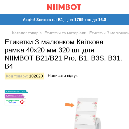
Акція! Знижка
на
B1
, ціна
1799 грн
до
16.8
Каталог товарів
Етикетки та матеріали
Етикетки З малюнком
Етикетки З малюнком Квіткова
рамка 40х20 мм 320 шт для
NIIMBOT B21/B21 Pro, B1, B3S, B31,
B4
Написати відгук
Код товару:
102620
Для B1/B21/B21 Pro
Для B3S/B31/B4