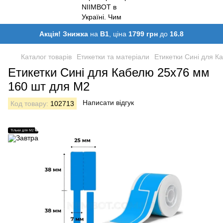
Акція! Знижка
на
B1
, ціна
1799 грн
до
16.8
Каталог товарів
Етикетки та матеріали
Етикетки Сині для К
Етикетки Сині для Кабелю 25х76 мм
160 шт для M2
Написати відгук
Код товару:
102713
Тільки для M2