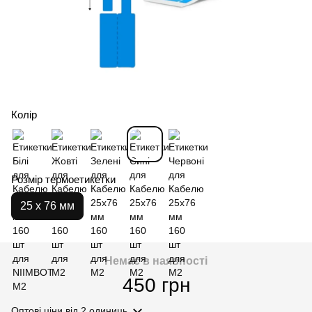
Колір
Розмір термоетикетки
25 х 76 мм
Немає в наявності
450 грн
Оптові ціни
від 2 одиниць