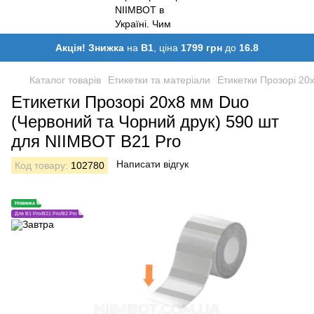
Акція! Знижка
на
B1
, ціна
1799 грн
до
16.8
Каталог товарів
Етикетки та матеріали
Етикетки Прозорі 20
Етикетки Прозорі 20х8 мм Duo
(Червоний та Чорний друк) 590 шт
для NIIMBOT B21 Pro
Написати відгук
Код товару:
102780
Новинка
Для B1 Pro/B21 Pro/B2 Pro