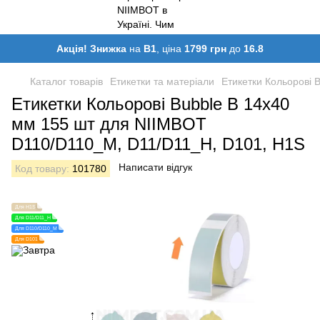
Акція! Знижка
на
B1
, ціна
1799 грн
до
16.8
Каталог товарів
Етикетки та матеріали
Етикетки Кольорові 
Етикетки Кольорові Bubble B 14х40
мм 155 шт для NIIMBOT
D110/D110_M, D11/D11_H, D101, H1S
Написати відгук
Код товару:
101780
Для H1S
Для D11/D11_H
Для D110/D110_M
Для D101