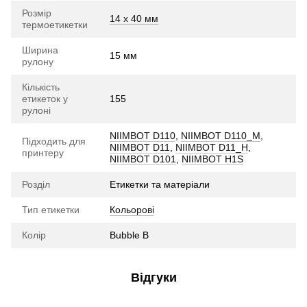
Розмір
14 х 40 мм
термоетикетки
Ширина
15 мм
рулону
Кількість
етикеток у
155
рулоні
NIIMBOT D110
,
NIIMBOT D110_M
,
Підходить для
NIIMBOT D11
,
NIIMBOT D11_H
,
принтеру
NIIMBOT D101
,
NIIMBOT H1S
Розділ
Етикетки та матеріали
Тип етикетки
Кольорові
Колір
Bubble B
Відгуки