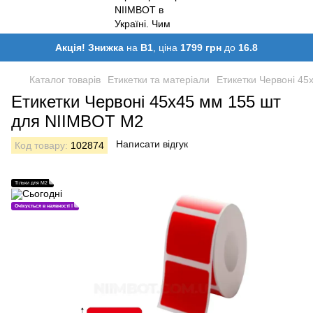
Акція! Знижка
на
B1
, ціна
1799 грн
до
16.8
Каталог товарів
Етикетки та матеріали
Етикетки Червоні 4
Етикетки Червоні 45х45 мм 155 шт
для NIIMBOT M2
Написати відгук
Код товару:
102874
Тільки для M2
Очікується в наявності ℹ️