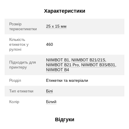
Характеристики
Розмір
25 х 15 мм
термоетикетки
Кількість
етикеток у
460
рулоні
NIIMBOT B1
,
NIIMBOT B21/21S
,
Підходить для
NIIMBOT B21 Pro
,
NIIMBOT B3S/B31
,
принтеру
NIIMBOT B4
Розділ
Етикетки та матеріали
Тип етикетки
Білі
Колір
Білий
Відгуки