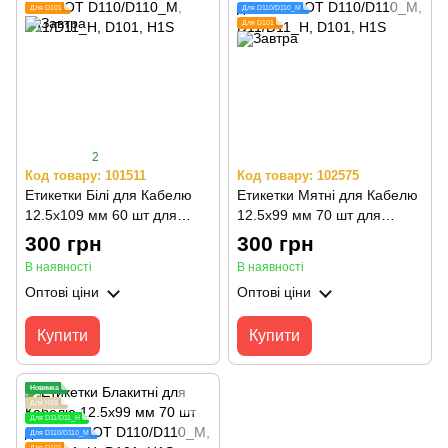
Для D101
Для D110/D110_M
Для D101
2
Код товару: 101511
Код товару: 102575
Етикетки Білі для Кабелю
Етикетки Мятні для Кабелю
12.5х109 мм 60 шт для
12.5х99 мм 70 шт для
NIIMBOT D110/D110_M,
NIIMBOT D110/D110_M,
300 грн
300 грн
D11/D11_H, D101, H1S
D11/D11_H, D101, H1S
В наявності
В наявності
Оптові ціни
Оптові ціни
Купити
Купити
Новинка
Для H1S
Для D11/D11_H
Для D110/D110_M
Для D101