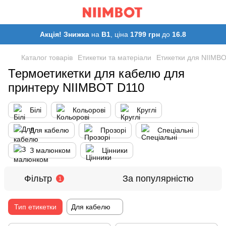
Акція! Знижка
на
B1
, ціна
1799 грн
до
16.8
Каталог товарів
Етикетки та матеріали
Етикетки для NIIMB
Термоетикетки для кабелю для
принтеру NIIMBOT D110
Білі
Кольорові
Круглі
Для кабелю
Прозорі
Спеціальні
З малюнком
Цінники
Фільтр
За популярністю
1
Тип етикетки
Для кабелю