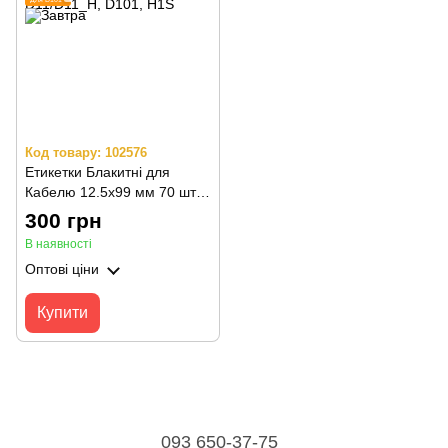
Код товару: 102576
Етикетки Блакитні для
Кабелю 12.5х99 мм 70 шт
для NIIMBOT D110/D110_M,
300 грн
D11/D11_H, D101, H1S
В наявності
Оптові ціни
Купити
093 650-37-75