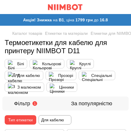
Акція! Знижка
на
B1
, ціна
1799 грн
до
16.8
Каталог товарів
Етикетки та матеріали
Етикетки для NIIMB
Термоетикетки для кабелю для
принтеру NIIMBOT D11
Білі
Кольорові
Круглі
Для кабелю
Прозорі
Спеціальні
З малюнком
Цінники
Фільтр
За популярністю
1
Тип етикетки
Для кабелю