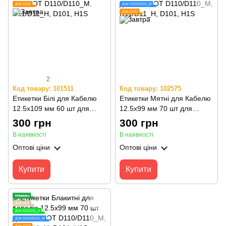
Для D101
Для D110/D110_M
Для D101
2
Код товару: 101511
Код товару: 102575
Етикетки Білі для Кабелю
Етикетки Мятні для Кабелю
12.5х109 мм 60 шт для
12.5х99 мм 70 шт для
NIIMBOT D110/D110_M,
NIIMBOT D110/D110_M,
300 грн
300 грн
D11/D11_H, D101, H1S
D11/D11_H, D101, H1S
В наявності
В наявності
Оптові ціни
Оптові ціни
Купити
Купити
Новинка
Для H1S
Для D11/D11_H
Для D110/D110_M
Для D101