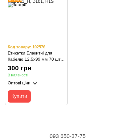
Код товару: 102576
Етикетки Блакитні для
Кабелю 12.5х99 мм 70 шт
для NIIMBOT D110/D110_M,
300 грн
D11/D11_H, D101, H1S
В наявності
Оптові ціни
Купити
093 650-37-75