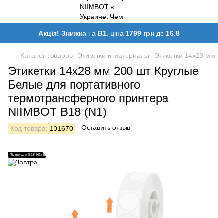
Акція! Знижка
на
B1
, ціна
1799 грн
до
16.8
Каталог товаров
Этикетки и материалы
Этикетки 14х28 мм
Этикетки 14х28 мм 200 шт Круглые
Белые для портативного
термотрансферного принтера
NIIMBOT B18 (N1)
Оставить отзыв
Код товара:
101670
Тільки для B18 (N1)