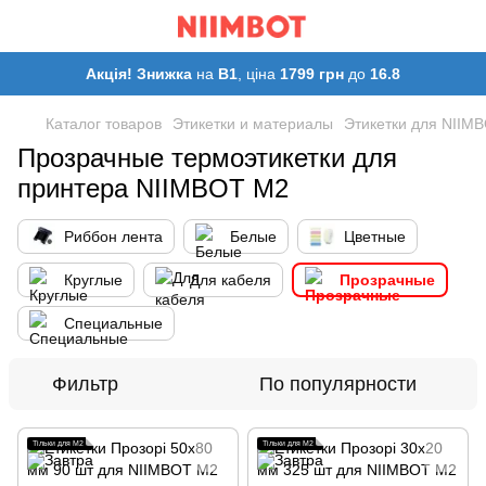
Акція! Знижка
на
B1
, ціна
1799 грн
до
16.8
Каталог товаров
Этикетки и материалы
Этикетки для NIIM
Прозрачные термоэтикетки для
принтера NIIMBOT M2
Риббон лента
Белые
Цветные
Круглые
Для кабеля
Прозрачные
Специальные
Фильтр
По популярности
Тільки для M2
Тільки для M2