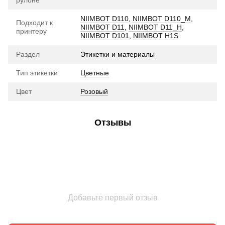
NIIMBOT D110
,
NIIMBOT D110_M
,
Подходит к
NIIMBOT D11
,
NIIMBOT D11_H
,
принтеру
NIIMBOT D101
,
NIIMBOT H1S
Раздел
Этикетки и материалы
Тип этикетки
Цветные
Цвет
Розовый
Отзывы
Добавьте первый отзыв