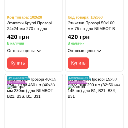
Код товара: 102628
Код товара: 102663
Этикетки Круглі Прозорі
Этикетки Прозорі 50х100
24х24 мм 270 шт для
мм 75 шт для NIIMBOT B21,
NIIMBOT B21/B21 Pro, B1,
B3S, B1, B31
420 грн
420 грн
B3S, B31, B4
В наличии
В наличии
Оптовые цены
Оптовые цены
Купить
Купить
Для B1/B21/B21 Pro
Для B1/B21/B21 Pro
Для B3S/B31/B4
Для B3S/B31/B4