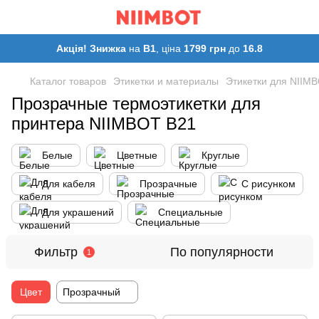
Акція! Знижка
на
B1
, ціна
1799 грн
до
16.8
Каталог товаров
Этикетки и материалы
Этикетки для NIIM
Прозрачные термоэтикетки для
принтера NIIMBOT B21
Белые
Цветные
Круглые
Для кабеля
Прозрачные
С рисунком
Для украшений
Специальные
Фильтр
По популярности
1
Цвет
Прозрачный