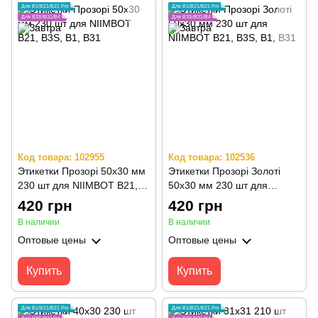
Для B1/B21/B21 Pro
Для B1/B21/B21 Pro
Для B3S/B31/B4
Для B3S/B31/B4
Код товара: 102955
Код товара: 102536
Этикетки Прозорі 50х30 мм
Этикетки Прозорі Золоті
230 шт для NIIMBOT B21,
50х30 мм 230 шт для
B3S, B1, B31
NIIMBOT B21, B3S, B1, B31
420 грн
420 грн
В наличии
В наличии
Оптовые цены
Оптовые цены
Купить
Купить
Для B1/B21/B21 Pro
Для B1/B21/B21 Pro