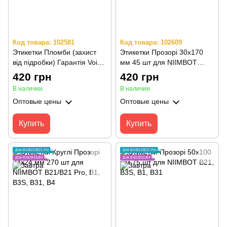
Код товара: 102581
Код товара: 102609
Этикетки Пломби (захист
Этикетки Прозорі 30х170
від підробки) Гарантія Void
мм 45 шт для NIIMBOT
Прозорі 15х50 мм*2 Лінії
B21/B21 Pro, B1, B3S, B31,
420 грн
420 грн
210 шт (32*50 мм 105 шт)
B4
В наличии
В наличии
do B1, B21, B3S, B31
Оптовые цены
Оптовые цены
Купить
Купить
Для B1/B21/B21 Pro
Для B1/B21/B21 Pro
Для B3S/B31/B4
Для B3S/B31/B4