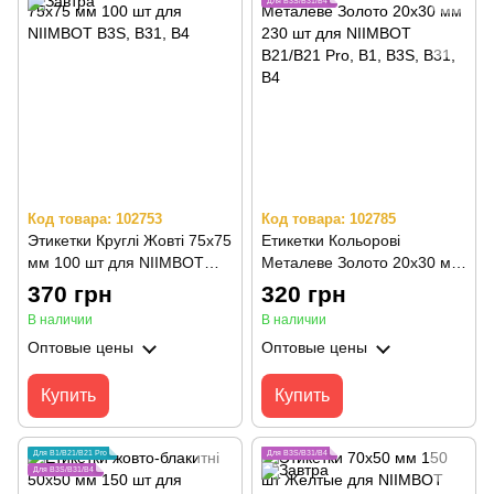
Для B3S/B31/B4
Код товара: 102753
Код товара: 102785
Этикетки Круглі Жовті 75х75
Етикетки Кольорові
мм 100 шт для NIIMBOT
Металеве Золото 20х30 мм
B3S, B31, B4
230 шт для NIIMBOT
370 грн
320 грн
B21/B21 Pro, B1, B3S, B31,
В наличии
В наличии
B4
Оптовые цены
Оптовые цены
Купить
Купить
Для B1/B21/B21 Pro
Для B3S/B31/B4
Для B3S/B31/B4