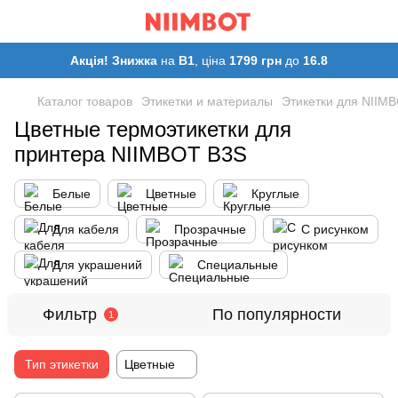
Акція! Знижка
на
B1
, ціна
1799 грн
до
16.8
Каталог товаров
Этикетки и материалы
Этикетки для NIIM
Цветные термоэтикетки для
принтера NIIMBOT B3S
Белые
Цветные
Круглые
Для кабеля
Прозрачные
С рисунком
Для украшений
Специальные
Фильтр
По популярности
1
Тип этикетки
Цветные