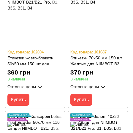
Код товара: 102694
Код товара: 101687
Етикетки жовто-блакитні
Этикетки 70х50 мм 150 шт
50х50 мм 150 шт для
Желтые для NIIMBOT B3S,
NIIMBOT B21/B21 Pro, B1,
B31, B4
360 грн
370 грн
B3S, B31, B4
В наличии
В наличии
Оптовые цены
Оптовые цены
Купить
Купить
Для B1/B21/B21 Pro
Для B1/B21/B21 Pro
Для B3S/B31/B4
Для B3S/B31/B4