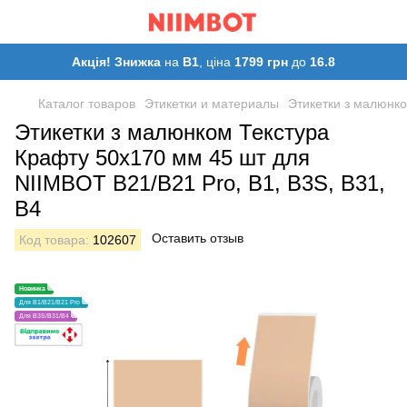
Акція! Знижка
на
B1
, ціна
1799 грн
до
16.8
Каталог товаров
Этикетки и материалы
Этикетки з малюнко
Этикетки з малюнком Текстура
Крафту 50x170 мм 45 шт для
NIIMBOT B21/B21 Pro, B1, B3S, B31,
B4
Оставить отзыв
Код товара:
102607
Новинка
Для B1/B21/B21 Pro
Для B3S/B31/B4