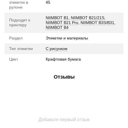
этикеток в
45
рулоне
NIIMBOT B1
,
NIIMBOT B21/21S
,
Подходит к
NIIMBOT B21 Pro
,
NIIMBOT B3S/B31
,
принтеру
NIIMBOT B4
Раздел
Этикетки и материалы
Тип этикетки
С рисунком
Цвет
Крафтовая бумага
Отзывы
Добавьте первый отзыв