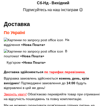
Сб-Нд - Вихідний
Підписуйтесь на наш інстаграм 😉
Доставка
По Україні
На
відділення
«Нова Пошта»
В
поштомат
«Нова Пошта»
Кур'єром
«Нова Пошта»
Доставка здійснюється
по тарифах перевізника
.
Відправка замовлень здійснюється
кожень день, крім
вихідних
! Підтверджені замовлення до
14:00
будуть
відправлені в цей же день!
Зверніть увагу!
Обов'язково перевіряйте товар при отриманні
на відсутність пошкоджень та повну комплектацію.
Ми не можемо гарантувати розв'язання спірних питань на