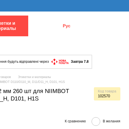
кетки и
Рус
ериалы
ння будуть відправлені через
Завтра 7.8
товаров
Этикетки и материалы
IIMBOT D110/D110_M, D11/D11_H, D101, H1S
22 мм 260 шт для NIIMBOT
Код товара
102570
_H, D101, H1S
К сравнению
В желания