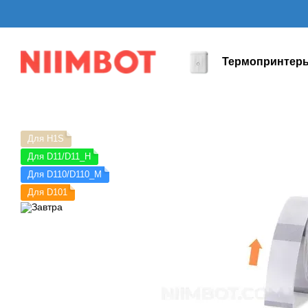
Перейти к основному контенту
Термопринтер
Для H1S
Для D11/D11_H
Для D110/D110_M
Для D101