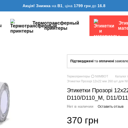
Акція! Знижка
на
B1
, ціна
1799 грн
до
16.8
Термотрансферный
Эти
ы
принтеры
мат
Підтверджені
та
оплачені
замовле
Термопринтеры ⭕ NIIMBOT
Каталог 
Этикетки Прозорі 12х22 мм 260 шт для N
Этикетки Прозорі 12х
D110/D110_M, D11/D11
Нет в наличии
Оставить отзыв
370 грн