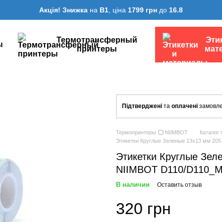
Акція! Знижка
на
B1
, ціна
1799 грн
до
16.8
Термотрансферный
Эти
ы
принтеры
мат
Підтверджені
та
оплачені
замовле
Термопринтеры ⭕ NIIMBOT
Каталог 
Этикетки Круглые Зеленые 13х13 мм 205
Этикетки Круглые Зел
NIIMBOT D110/D110_M,
В наличии
Оставить отзыв
320 грн