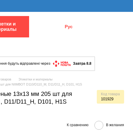
кетки и
Рус
ериалы
ння будуть відправлені через
Завтра 8.8
товаров
Этикетки и материалы
 шт для NIIMBOT D110/D110_M, D11/D11_H, D101, H1S
еные 13х13 мм 205 шт для
Код товара
101929
 D11/D11_H, D101, H1S
К сравнению
В желания