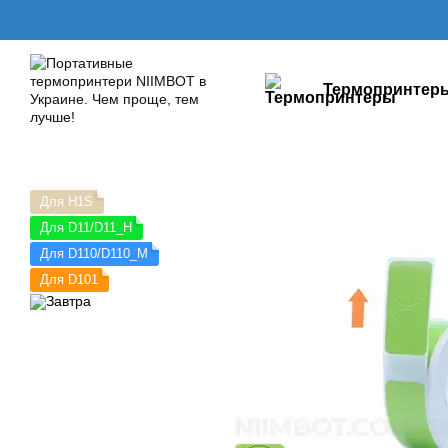
Перейти к основному контенту
Термопринтер
Для H1S
Для D11/D11_H
Для D110/D110_M
Для D101