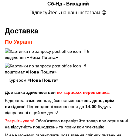
Сб-Нд - Вихідний
Підписуйтесь на наш інстаграм 😉
Доставка
По Україні
На
відділення
«Нова Пошта»
В
поштомат
«Нова Пошта»
Кур'єром
«Нова Пошта»
Доставка здійснюється
по тарифах перевізника
.
Відправка замовлень здійснюється
кожень день, крім
вихідних
! Підтверджені замовлення до
14:00
будуть
відправлені в цей же день!
Зверніть увагу!
Обов'язково перевіряйте товар при отриманні
на відсутність пошкоджень та повну комплектацію.
Ми не можемо гарантувати розв'язання спірних питань на