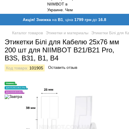
Акція! Знижка
на
B1
, ціна
1799 грн
до
16.8
Каталог товаров
Этикетки и материалы
Этикетки Білі для 
Этикетки Білі для Кабелю 25х76 мм
200 шт для NIIMBOT В21/B21 Pro,
B3S, B31, B1, B4
Оставить отзыв
Код товара:
101905
Новинка
Для B1/B21/B21 Pro
Для B3S/B31/B4