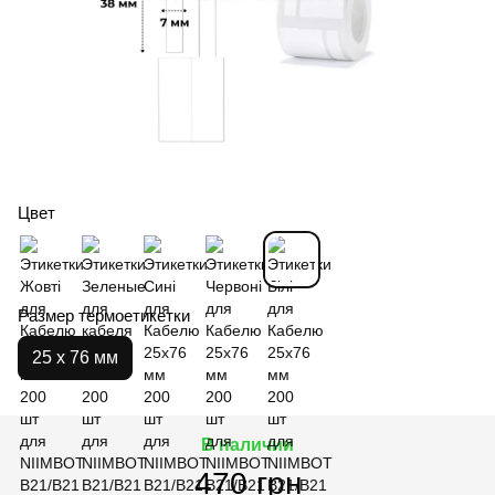
Цвет
Размер термоетикетки
25 х 76 мм
В наличии
470 грн