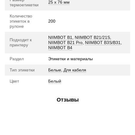
25 х 76 мм
термоетикетки
Количество
этикеток в
200
рулоне
NIIMBOT B1
,
NIIMBOT B21/21S
,
Подходит к
NIIMBOT B21 Pro
,
NIIMBOT B3S/B31
,
принтеру
NIIMBOT B4
Раздел
Этикетки и материалы
Тип этикетки
Белые
,
Для кабеля
Цвет
Белый
Отзывы