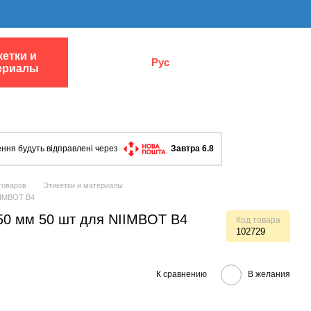
кетки и
Рус
ериалы
ння будуть відправлені через
Завтра 6.8
товаров
Этикетки и материалы
IIMBOT B4
50 мм 50 шт для NIIMBOT B4
Код товара
102729
К сравнению
В желания