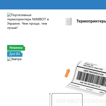
Перейти к основному контенту
Термопринтер
Новинка
Для B4