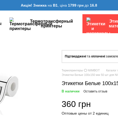
Акція! Знижка
на
B1
, ціна
1799 грн
до
16.8
Термотрансферный
Эти
ы
принтеры
мат
Підтверджені
та
оплачені
замовле
Термопринтеры ⭕ NIIMBOT
Каталог 
Этикетки Белые 100х150 мм 50 шт для N
Этикетки Белые 100х1
В наличии
Оставить отзыв
360 грн
Оптовые цены от 2 единиц